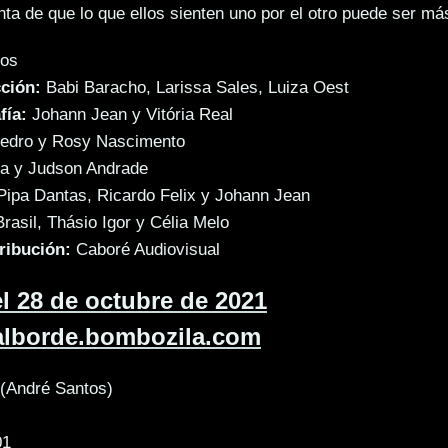
ta de que lo que ellos sienten uno por el otro puede ser má
tos
ción:
Babi Baracho, Larissa Sales, Luiza Oest
fía:
Johann Jean y Vitória Real
edro y Rosy Nascimento
 y Judson Andrade
ipa Dantas, Ricardo Felix y Johann Jean
rasil, Thásio Igor y Célia Melo
ribución:
Caboré Audiovisual
el 28 de octubre de 2021
ealborde.bombozila.com