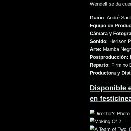
Wendell se da cuen
Guión:
André San
Equipo de Produc
Cámara y Fotogra
Sonido:
Herison P
Arte:
Mamba Negra
Postproducción:
P
Reparto:
Firmino B
Productora y Dist
Disponible
en festicin