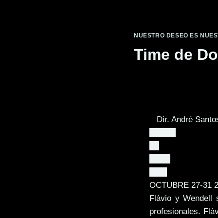
Saltar
al
contenido
NUESTRO DESEO ES NUE
Time de Do
Dir. André Santo
Ficción
11'
Brasil
2021
OCTUBRE 27-31 2
Flávio y Wendell 
profesionales. Flá