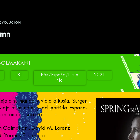
REVOLUCIÓN
umn
 GOLMAKANI
8'
Irán/España/Litua
2021
nia
deja a su marido y viaja a Rusia. Surgen
viaje al mundial y del partido España-
un incómodo secreto …
 Golmakani, David M. Lorenz
:
Yoones Eskandari