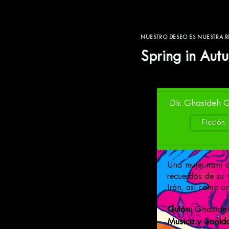
NUESTRO DESEO ES NUESTRA 
Spring in Aut
Dir. Ghasideh
Ficción
Una mujer iraní 
recuerdos de su 
Irán, así como 
Guión:
Ghasideh
Musica y Sonido