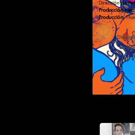
Dirección de
Fot
Producción ejecu
Producción:
Thom
Disponi
en fes