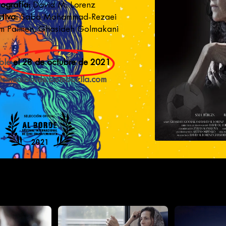
ografía:
David M. Lorenz
tiva:
Saba Mohammad-Rezaei
 Palmen, Ghasideh Golmakani
ble
el 28 de octubre de 2021
ticinealborde.bombozila.com