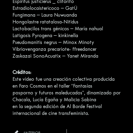
Espiritus justicierus _ clitorito
Estradiolocaistericoco – GatÜ
Fungimana – Laura Nuwuanda
Hongolastre ratatalosa-Nitidus
Lactobacilos trans génicos – María nahual
Latigosis Pyrogena – kinkinella
Pseudomanitis negrus – Minox Minoty
Vibriovenganza precariote- ffreedancer
Zaskazai SonoAcuatix – Yanet Miranda
Créditos:
Este video fue una creación colectiva producida
en Faro Cosmos en el taller “Fantasías
posporno y futuros maleducados”, dinamizado por
Chacala, Lucía Egaña y Malicia Sabina
en la segunda edición de Al Borde Festival
internacional de cine transfeminista.