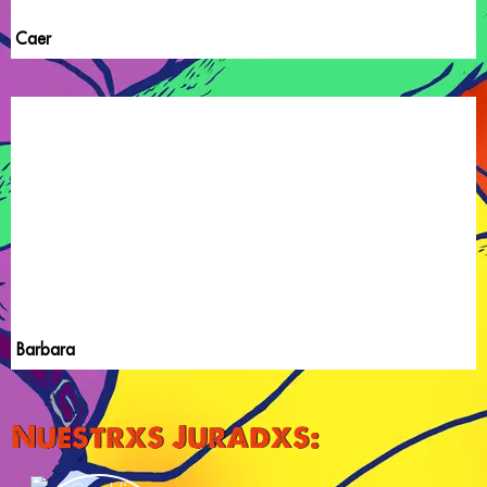
Caer
Barbara
Nuestrxs Juradxs: