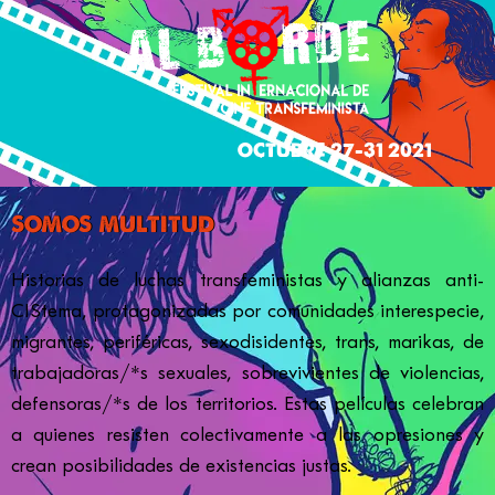
OCTUBRE 27-31 2021
somos multitud
Historias de luchas transfeministas y alianzas anti-
CIStema, protagonizadas por comunidades interespecie,
migrantes, periféricas, sexodisidentes, trans, marikas, de
trabajadoras/*s sexuales, sobrevivientes de violencias,
defensoras/*s de los territorios. Estas películas celebran
a quienes resisten colectivamente a las opresiones y
crean posibilidades de existencias justas.