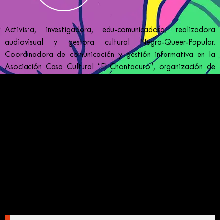
Activista, investigadora, edu-comunicadora, realizadora
audiovisual y gestora cultural Negra-Queer-Popular.
Coordinadora de comunicación y gestión informativa en la
Asociación Casa Cultural “El Chontaduro”, organización de
base comunitaria que se ha convertido en un referente
continental en la lucha por la justicia racial-espacial y la
autonomía política de las mujeres y la juventud negra en el
territorio del Oriente de Cali/Colombia. Integrante de
“Interseccionalidades”, grupo de investigación activista
vinculado al Centro de Estudios Afrodiaspóricos de la
Universidad Icesi (Cali/Colombia), que está enfocado en las
dinámicas de opresión espacial a partir de la raza, el género
y la sexualidad. Alumna del Cross Culture Programme del
Instituto ifa (Institut für Auslandsbeziehungen).